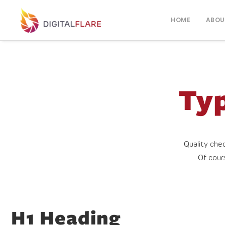
HOME
ABOU
Ty
Quality che
Of cour
H1 Heading