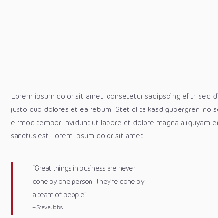
Lorem ipsum dolor sit amet, consetetur sadipscing elitr, sed
justo duo dolores et ea rebum. Stet clita kasd gubergren, no 
eirmod tempor invidunt ut labore et dolore magna aliquyam er
sanctus est Lorem ipsum dolor sit amet.
“Great things in business are never
done by one person. They’re done by
a team of people”
– Steve Jobs