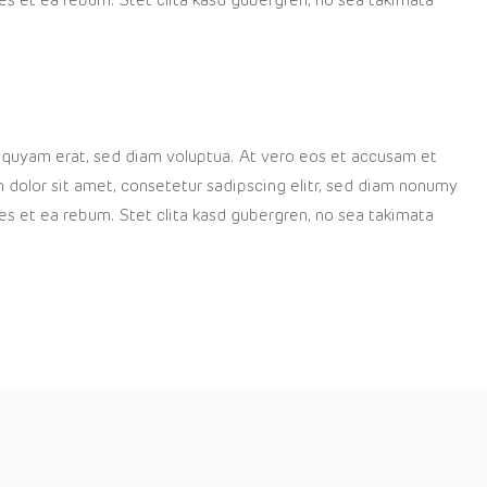
es et ea rebum. Stet clita kasd gubergren, no sea takimata
liquyam erat, sed diam voluptua. At vero eos et accusam et
 dolor sit amet, consetetur sadipscing elitr, sed diam nonumy
es et ea rebum. Stet clita kasd gubergren, no sea takimata