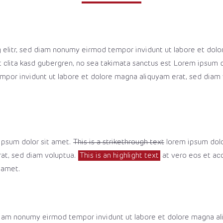
g elitr, sed diam nonumy eirmod tempor invidunt ut labore et dol
t clita kasd gubergren, no sea takimata sanctus est Lorem ipsum 
mpor invidunt ut labore et dolore magna aliquyam erat, sed diam
 ipsum dolor sit amet.
This is a strikethrough text
lorem ipsum dolo
rat, sed diam voluptua.
This is an highlight text
at vero eos et acc
 amet.
 diam nonumy eirmod tempor invidunt ut labore et dolore magna a