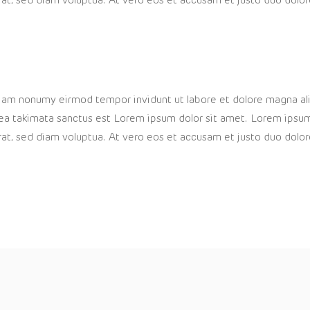
at, sed diam voluptua. At vero eos et accusam et justo duo dolor
 diam nonumy eirmod tempor invidunt ut labore et dolore magna a
sea takimata sanctus est Lorem ipsum dolor sit amet. Lorem ipsum
at, sed diam voluptua. At vero eos et accusam et justo duo dolor